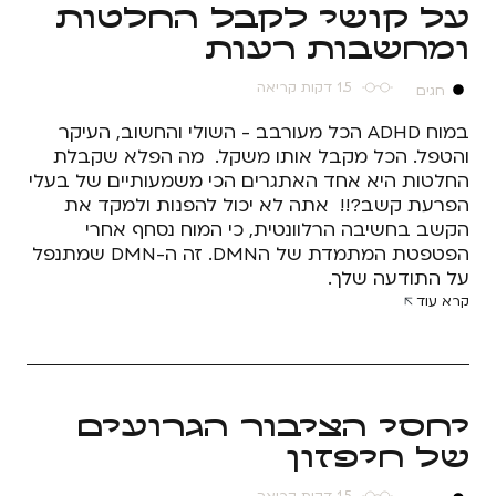
על קושי לקבל החלטות
ומחשבות רעות
1.5 דקות קריאה
חגים
במוח ADHD הכל מעורבב - השולי והחשוב, העיקר
והטפל. הכל מקבל אותו משקל. מה הפלא שקבלת
החלטות היא אחד האתגרים הכי משמעותיים של בעלי
הפרעת קשב?!! אתה לא יכול להפנות ולמקד את
הקשב בחשיבה הרלוונטית, כי המוח נסחף אחרי
הפטפטת המתמדת של הDMN. זה ה-DMN שמתנפל
על התודעה שלך.
קרא עוד
יחסי הציבור הגרועים
של חיפזון