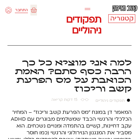
ילוג
התחבר
תוכן
עגלת
תפקודים
קטגוריה
ניהוליים
קניות
למה אני מוציא כל כך
הרבה כסף סתם? האמת
הכואבת על מס הפרעת
קשב וריכוז
15 דקות קריאה
תפקודים ניהוליים
המאמר דן במונח "מס הפרעת קשב וריכוז" – המחיר
הכלכלי והרגשי הכבד שמשלמים מבוגרים עם ADHD
עקב דחיינות, קשיים בהתמדה ומנויים נשכחים. הוא
מסביר את המנגנון הנוירולוגי והרגשי (כמו חוסר