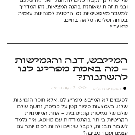
של שרוליק תקבלו כלים להנהגת האנרגיה שלכם
ובניית זהות שאוחזת בהגה המציאות. זהו המדריך
למעבר מאופטימיות זמן הרסנית למנהיגות עצמית
בטוחה ושליטה מלאה בחיים.
קרא עוד
המייבש, דנה והגמישות
– מה באמת מפריע לנו
להשתנות?
7 דקות קריאה
תפקודים ניהוליים
לפעמים לא המייבש מפריע לנו, אלא חוסר הגמישות
שלנו. באמצעות סיפור קטן על כביסה, נחשף עולם
שלם של גמישות קוגניטיבית – אחת המיומנויות
הקריטיות ביותר בהתמודדות עם ADHD. איך נלמד
לשבור תבניות, לקבל שינויים ולהיות רכים יותר עם
עצמנו ועם הסביבה?