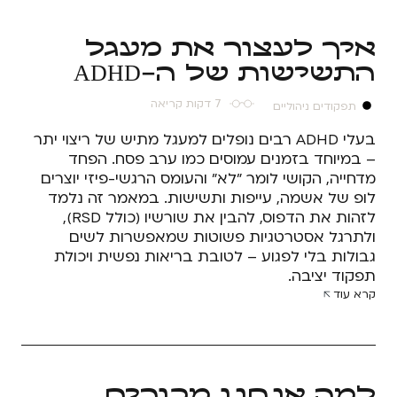
איך לעצור את מעגל
התשישות של ה-ADHD
7 דקות קריאה
תפקודים ניהוליים
בעלי ADHD רבים נופלים למעגל מתיש של ריצוי יתר
– במיוחד בזמנים עמוסים כמו ערב פסח. הפחד
מדחייה, הקושי לומר "לא" והעומס הרגשי-פיזי יוצרים
לופ של אשמה, עייפות ותשישות. במאמר זה נלמד
לזהות את הדפוס, להבין את שורשיו (כולל RSD),
ולתרגל אסטרטגיות פשוטות שמאפשרות לשים
גבולות בלי לפגוע – לטובת בריאות נפשית ויכולת
תפקוד יציבה.
קרא עוד
למה אנחנו מכורים