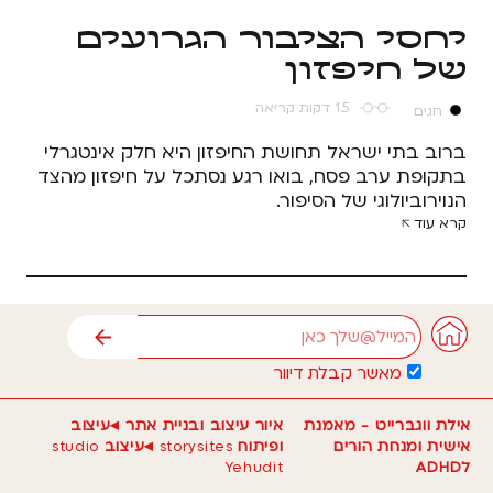
יחסי הציבור הגרועים
של חיפזון
1.5 דקות קריאה
חגים
ברוב בתי ישראל תחושת החיפזון היא חלק אינטגרלי
בתקופת ערב פסח, בואו רגע נסתכל על חיפזון מהצד
הנוירוביולוגי של הסיפור.
קרא עוד
אימייל
שליחה
מאשר קבלת דיוור
אילת ווגברייט - מאמנת
איור עיצוב ובניית אתר ◂עיצוב
אישית ומנחת הורים
ופיתוח
storysites
◂עיצוב
studio
לADHD
Yehudit