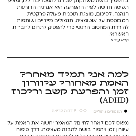
בדופמין ובושה משתקת) שגורם להפסדים הללו, ומציע
תפיסה חדשה לפיה ההפרעה היא אנרגיה הדורשת
הנהגה. לסיכום, מוצגת תוכנית פעולה פרקטית
המבוססת על אוטומציה, תגמולים מיידיים ושותפות
להורדת המחסום הרגשי כדי להפסיק לתרום לחברות
האשראי.
קרא עוד
למה אני תמיד מאחר?
האמת מאחורי עיוורון
זמן והפרעת קשב וריכוז
(ADHD)
9 דקות קריאה
תפקודים ניהוליים
נמאס לכם לאחר לחיים? המאמר יחשוף את האמת על
עיוורון זמן ויהפוך בושה להבנה מעצימה. דרך סיפורו