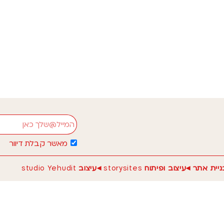
משמעת – אלא מנגנ
שלנו. איך הטכנולוג
יעזרו לנו להחזיר ש
קרא עוד
אימייל
להרשמה לניוזלטר הש
מאשר קבלת דיוור
בניית אתר ◂עיצוב ופיתוח
storysites
◂עיצוב
studio Yehudit