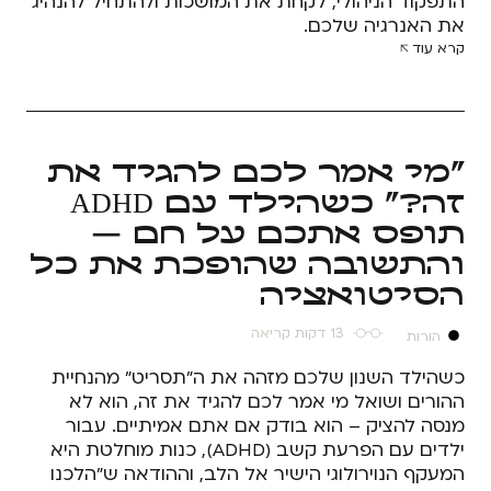
התפקוד הניהולי, לקחת את המושכות ולהתחיל להנהיג
את האנרגיה שלכם.
קרא עוד
"מי אמר לכם להגיד את
זה?" כשהילד עם ADHD
תופס אתכם על חם —
והתשובה שהופכת את כל
הסיטואציה
13 דקות קריאה
הורות
כשהילד השנון שלכם מזהה את ה"תסריט" מהנחיית
ההורים ושואל מי אמר לכם להגיד את זה, הוא לא
מנסה להציק – הוא בודק אם אתם אמיתיים. עבור
ילדים עם הפרעת קשב (ADHD), כנות מוחלטת היא
המעקף הנוירולוגי הישיר אל הלב, וההודאה ש"הלכנו