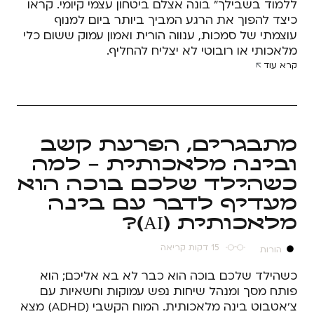
ללמוד בשבילך" בונה אצלם ביטחון עצמי קיומי. קראו
כיצד להפוך את הרגע המביך ביותר ביום למנוף
עוצמתי של סמכות, ענווה הורית ואמון עמוק ששום כלי
מלאכותי או רובוטי לא יצליח להחליף.
קרא עוד
מתבגרים, הפרעת קשב
ובינה מלאכותית - למה
כשהילד שלכם בוכה הוא
מעדיף לדבר עם בינה
מלאכותית (AI)?
15 דקות קריאה
הורות
כשהילד שלכם בוכה הוא כבר לא בא אליכם; הוא
פותח מסך ומנהל שיחות נפש עמוקות וחשאיות עם
צ'אטבוט בינה מלאכותית. המוח הקשבי (ADHD) מצא