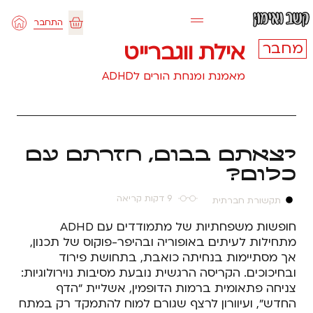
ילוג
התחבר
תוכן
עגלת
אילת ווגברייט
מחבר
קניות
מאמנת ומנחת הורים לADHD
יצאתם בבום, חזרתם עם
כלום?
9 דקות קריאה
תקשורת חברתית
חופשות משפחתיות של מתמודדים עם ADHD
מתחילות לעיתים באופוריה ובהיפר-פוקוס של תכנון,
אך מסתיימות בנחיתה כואבת, בתחושת פירוד
ובחיכוכים. הקריסה הרגשית נובעת מסיבות נוירולוגיות:
צניחה פתאומית ברמות הדופמין, אשליית "הדף
החדש", ועיוורון לרצף שגורם למוח להתמקד רק במתח