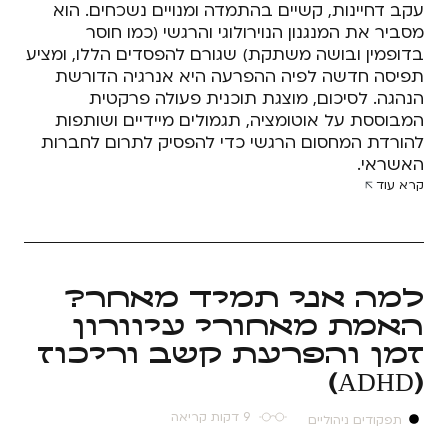
עקב דחיינות, קשיים בהתמדה ומנויים נשכחים. הוא
מסביר את המנגנון הנוירולוגי והרגשי (כמו חוסר
בדופמין ובושה משתקת) שגורם להפסדים הללו, ומציע
תפיסה חדשה לפיה ההפרעה היא אנרגיה הדורשת
הנהגה. לסיכום, מוצגת תוכנית פעולה פרקטית
המבוססת על אוטומציה, תגמולים מיידיים ושותפות
להורדת המחסום הרגשי כדי להפסיק לתרום לחברות
האשראי.
קרא עוד
למה אני תמיד מאחר?
האמת מאחורי עיוורון
זמן והפרעת קשב וריכוז
(ADHD)
9 דקות קריאה
תפקודים ניהוליים