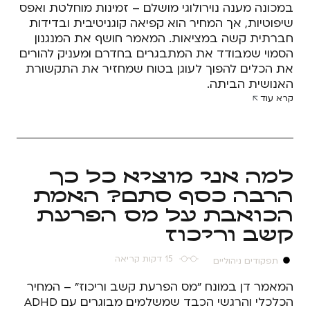
במכונה מענה נוירולוגי מושלם – זמינות מוחלטת ואפס
שיפוטיות, אך המחיר הוא קפיאה קוגניטיבית ובדידות
חברתית קשה במציאות. המאמר חושף את המנגנון
הסמוי שמבודד את המתבגרים בחדרם ומעניק להורים
את הכלים להפוך לעוגן בטוח שמחזיר את התקשורת
האנושית הביתה.
קרא עוד
למה אני מוציא כל כך
הרבה כסף סתם? האמת
הכואבת על מס הפרעת
קשב וריכוז
15 דקות קריאה
תפקודים ניהוליים
המאמר דן במונח "מס הפרעת קשב וריכוז" – המחיר
הכלכלי והרגשי הכבד שמשלמים מבוגרים עם ADHD