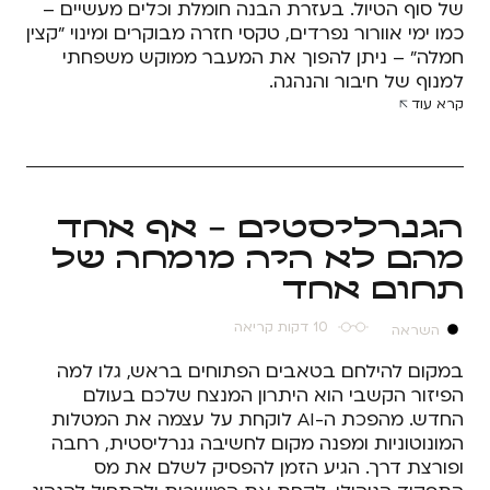
של סוף הטיול. בעזרת הבנה חומלת וכלים מעשיים –
כמו ימי אוורור נפרדים, טקסי חזרה מבוקרים ומינוי "קצין
חמלה" – ניתן להפוך את המעבר ממוקש משפחתי
למנוף של חיבור והנהגה.
קרא עוד
הגנרליסטים - אף אחד
מהם לא היה מומחה של
תחום אחד
10 דקות קריאה
השראה
במקום להילחם בטאבים הפתוחים בראש, גלו למה
הפיזור הקשבי הוא היתרון המנצח שלכם בעולם
החדש. מהפכת ה-AI לוקחת על עצמה את המטלות
המונוטוניות ומפנה מקום לחשיבה גנרליסטית, רחבה
ופורצת דרך. הגיע הזמן להפסיק לשלם את מס