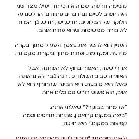
משימה חדשה, שם הוא הכי חד ויעיל. מצד שני
היה חשוב לסיים גם דברים פתוחים. החלטנו על
חלוקה של הבלוקים: חדש, ישן, חדש. כך המוח
לא בורח ממשימות שהוא פחות אוהב.
העניין הוא להכיר את עצמך ולפעול מתוך בקרה
מודעת ומקדמת, ופחות מתוך ביקורת מקטינה.
אחרי שעה, האפור בחוץ לא השתנה, אבל
האווירה סביב השולחן כן. דנה כבר לא נראתה
כאילו היא טובעת. היא הבינה שהחורף הוא לא
אויב, הוא פשוט דורש סט כלים אחר.
"אז מחר בבוקר?" שאלתי אותה.
"ביצה במקום קרואסון, פתיחת תריסים וכמה
קפיצות במקום," היא חייכה.
ולאיתי סיכמתי: "תזכור לקום מהכיסא מדי פעם,