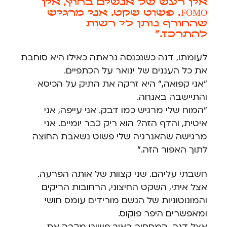
אין רעש של אנשים בחוץ, אין
FOMO. פשוט שקט. אני מרגיש
שהחורף נותן לי רשות
להתרכז."
לעומתו, דנה כשנכנסה נראתה כאילו היא סוחבת
את כל העננים של ינואר על הכתפיים.
"אני קפואה," היא זרקה את התיק על הכיסא
והתיישבה באנחה.
"המוח שלי מרגיש כמו דבק. אני עייפה, אני
איטית, והדף הזה? הוא ריק כבר יומיים. אני
מרגישה שהאנרגיה שלי פשוט נשאבת החוצה
לתוך האפור הזה."
חשבתי עליהם. שני קצוות של אותה הפרעה.
אצל איתי, השקט החיצוני, הרחובות הריקים
והמונוטוניות של הגשם מורידים עומס חושי
ומאפשרים היפר פוקוס.
אצל דנה, המחסור באור פשוט מכבה את