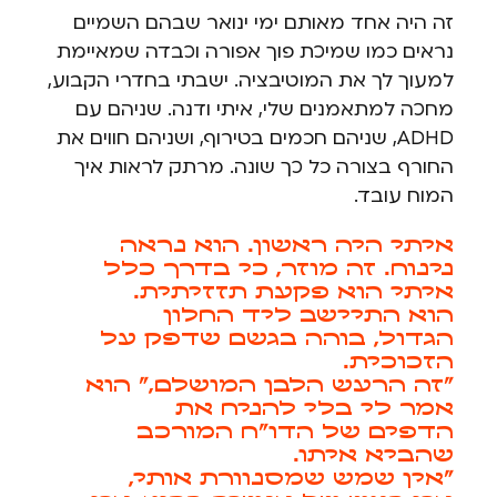
זה היה אחד מאותם ימי ינואר שבהם השמיים
נראים כמו שמיכת פוך אפורה וכבדה שמאיימת
למעוך לך את המוטיבציה. ישבתי בחדרי הקבוע,
מחכה למתאמנים שלי, איתי ודנה. שניהם עם
ADHD, שניהם חכמים בטירוף, ושניהם חווים את
החורף בצורה כל כך שונה. מרתק לראות איך
המוח עובד.
איתי היה ראשון. הוא נראה
נינוח. זה מוזר, כי בדרך כלל
איתי הוא פקעת תזזיתית.
הוא התיישב ליד החלון
הגדול, בוהה בגשם שדפק על
הזכוכית.
"זה הרעש הלבן המושלם," הוא
אמר לי בלי להניח את
הדפים של הדו"ח המורכב
שהביא איתו.
"אין שמש שמסנוורת אותי,