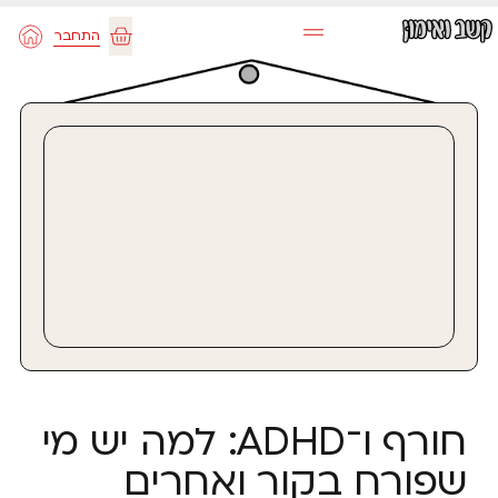
ילוג
התחבר
תוכן
עגלת
קניות
חורף ו־ADHD: למה יש מי
שפורח בקור ואחרים