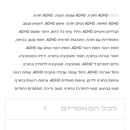
תגיות
ADHD וחורף
ADHD ועונות השנה
ADHD חורף
,
,
,
ADHD יומיומי
ADHD נשים חורף
אימון ADHD
דופמין וקשב
,
,
,
,
הבדלים אישיים ADHD
הילד עייף כל הזמן
היפר פוקוס ADHD
,
,
,
התמודדות עם חורף
התנהגות חורפית ADHD
ויסות קשב בכיתה
,
,
,
ויסות רגשי
ויסות רגשי ADHD
ויסות רגשי נשים עם ADHD
,
,
,
חוסר אנרגיה בחורף
חוסר מוטיבציה בחורף
ירידה במוטיבציה
,
,
,
כלים חינוכיים ל־ADHD
מוטיבציה
מוטיבציה ללמידה בחורף
,
,
,
ניהול אנרגיה ADHD
ניהול עצמי
עבודה מהבית ADHD
עומס רגשי
,
,
,
,
עייפות בחורף ילדים
עייפות מנטלית ADHD
עייפות רגשית בחורף
,
,
,
קושי בביצוע
קושי להתרכז בחורף
קשב וריכוז
תפקודים ניהוליים
,
,
,
לכל המאמרים