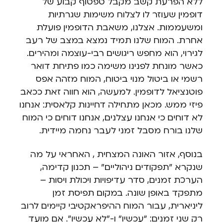
ללא הפרעת קשב מקבל טפטוף קבוע של
דופמין שעוזר לו לצלוח משימות שגרתיות
ומשעממות. אצלנו, משאבת הדופמין פועלת
אחרת. המוח שלנו תמיד נמצא במצב של רעב
לגירוי, הוא מחפש ריגושים רבי-עוצמה ומהירים.
כאשר מונחת לפנינו משימה כמו פתיחת דואר
רשמי או ביטול מנוי ביטוח, המוח מזהה אפס
פוטנציאל לדופמין. למעשה, הוא חווה זאת ככאב
פיזי ממש. מכאן מתחילה דחיינות קלאסית: אנחנו
לא דוחים כי אנחנו עצלנים, אנחנו דוחים כי המוח
שלנו בורח מסבל זמני לעבר נחמה מיידית.
בנוסף, אזור האונה המצחית , האחראי על מה
שנקרא "תפקודים ניהוליים" – תכנון קדימה,
הערכת זמנים, סדר עדיפויות ויכולת ויסות –
מתפקד באופן שונה. במקום תפיסת זמן
ליניארית, עבור המוח ההיפראקטיבי קיימים לרוב
רק שני זמנים: "עכשיו" ו-"לא עכשיו". אם מועד