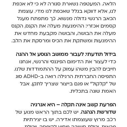
הלאה. המעטפה נשארת סגורה לא כי לא אכפת
לנו, אלא דווקא בגלל שאכפת לנו מדי. עוצמת
הכאב הרגשי גדולה מנשוא. כך מתפתח מעגל
קסמים אכזרי: ההימנעות מעלה את הקנס, הקנס
מעלה את הבושה, והבושה מקבעת מחדש את
ההימנעות ומשתקת את הכיס ומרסקת את הלב.
בידול תודעתי: לעבור ממושב הנוסע אל ההגה
כדי לעצור את הדימום הפיננסי והרגשי, אנחנו
חייבים להבין משהו עמוק על ההתמודדות שלנו.
התפיסה החברתית הרגילה רואה ב-ADHD סוג
של "קלקול" או פגם בייצור שצריך לתקן. אבל
האמת שונה בתכלית.
הפרעת קשב אינה תקלה – היא אנרגיה
שדורשת הנהגה
. יש לכם בתוך הראש מנוע של
רכב מרוץ שעוצמתו אדירה. יש בו יצירתיות
פראית, יכולת חשיבה מחוץ לקופסה, ויכולת