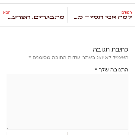
הקודם
הבא
למה אני תמיד מאחר? האמת מאחורי עיוורון זמן והפרעת קשב וריכוז (ADHD)
מתבגרים, הפרעת קשב ובינה מלאכותית – למה כשהילד שלכם בוכה הוא מעדיף לדבר עם בינה מלאכותית (AI)?
כתיבת תגובה
האימייל לא יוצג באתר.
שדות החובה מסומנים
*
התגובה שלך
*