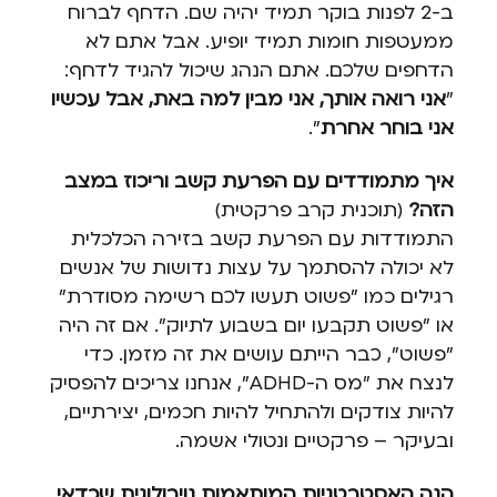
ב-2 לפנות בוקר תמיד יהיה שם. הדחף לברוח
ממעטפות חומות תמיד יופיע. אבל אתם לא
הדחפים שלכם. אתם הנהג שיכול להגיד לדחף:
"
אני רואה אותך, אני מבין למה באת, אבל עכשיו
אני בוחר אחרת
".
איך מתמודדים עם הפרעת קשב וריכוז במצב
הזה?
(תוכנית קרב פרקטית)
התמודדות עם הפרעת קשב בזירה הכלכלית
לא יכולה להסתמך על עצות נדושות של אנשים
רגילים כמו "פשוט תעשו לכם רשימה מסודרת"
או "פשוט תקבעו יום בשבוע לתיוק". אם זה היה
"פשוט", כבר הייתם עושים את זה מזמן. כדי
לנצח את "מס ה-ADHD", אנחנו צריכים להפסיק
להיות צודקים ולהתחיל להיות חכמים, יצירתיים,
ובעיקר – פרקטיים ונטולי אשמה.
הנה האסטרטגיות המותאמות נוירולוגית שכדאי