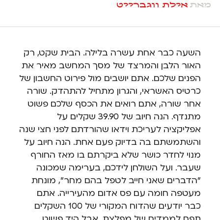
מאת
אילת ווגברייט
השעה כבר אחת עשרה בלילה. הבית שקט, רק
האור הלבן והמרצד של מסך המחשב מאיר את
הפנים שלכם. אתם יושבים מול פירוט החשבון של
כרטיס האשראי, והגרון מתחיל להתהדק. שורה
אחר שורה, אתם רואים את הכסף שלכם פשוט
מתנדף. הנה חיוב של 39.90 שקלים על
אפליקציה לעריכת וידאו שהורדתם לפני חצי שנה
והשתמשתם בה בדיוק פעם אחת. הנה חיוב על
מנוי לחדר כושר שלא ביקרתם בו מאז החורף
שעבר. ועל השולחן לידכם, בערימה שמכונה
"הדברים שאני חייב לטפל בהם מחר", מונחת
מעטפה חומה עם פס אדום מהעירייה. אתם
כבר יודעים שהדוח המקורי של 100 השקלים
תפח לממדים של מפלצת, אבל היד פשוט