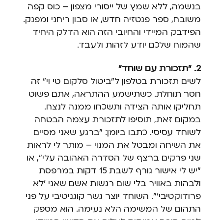
בנשמה, ללא שמץ של ייסורי מצפון – כוס קפה
משובח, ספר פנטזיה חדש, או סבון ריחני ומפנק.
הפידבק המיידי והחיובי הזה הוא הדלק היחיד
שהמוח שלכם יודע לזהות ולעבד.
2. "תזכורת עם שוחד"
לשים תזכורת בטלפון ל"ביטול סלקום טי וי" זה
חסר תוחלת. כשתישמע ההתראה, אתם פשוט
תחליקו אותה הצידה ותשכחו ממנה לנצח.
במקום זאת, תוסיפו לתזכורת עצמה הבטחה
לשוחד עסיסי. כתבו ביומן: "ברגע שאני מסיים
את השיחה ומבטל את המנוי – מותר לי לראות
שני פרקים ברצף של הסדרה האהובה עלי", או
"יש לי אישור גורף לשבת 15 דקות במרפסת
ולבהות באוויר בלי שום רגשות אשם שאני 'לא
פרודוקטיבי'". השוחד יוצר גשר קוגניטיבי על פני
התהום של המשימה הלא נעימה. הוא מספק