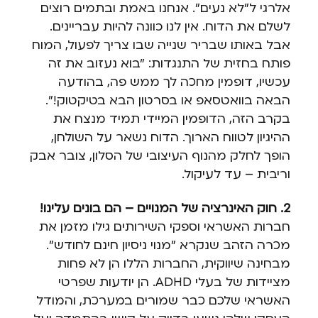
אלרגי ל"לא נעים". אנחנו באמת ובתמים רוצים
לשלם את הדוח. אין לנו כוונה להיות עבריינים.
אבל באותו שבריר שנייה שבו צריך לפעול, המוח
פותח בחזית של התנגדות: "בוא נעזוב את זה
עכשיו, דופמין מחכה לך ממש פה, בהודעה
הבאה בוואטסאפ או בסרטון הבא בטיקטוק!".
בקרב הזה, הדופמין המיידי תמיד מנצח את
ההיגיון לטווח הארוך. הדוח נשאר על השולחן,
הופך לחלק מהנוף העיצובי של הסלון, צובר אבק
וריבית – עד לעיקול.
2. חוק האינרציה של המנויים – הם בונים עלינו!
חברות האשראי וספקי השירותים גילו מזמן את
מכרה הזהב שנקרא "מנוי ניסיון חינם לחודש".
מבחינה שיווקית, החברות הללו הן לא פחות
מציידות של בעלי ADHD. הן יודעות שפרטי
האשראי שלכם כבר שמורים במערכת, והמודל