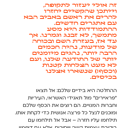
זה אולי יעזור לתקופה,
וייתכן שהקשיים יחזרו
להרים את ראשם באביב הבא
עם אתגרים חדשים.
ההתמודדות היא מסע
מתמשך, לא זבנג וגמרנו. אך
עד אז, בעזרת השם ובכוחה
של מודעות, נהיה חכמים
הרבה יותר, נהגים מיומנים
יותר של התודעה שלנו, ועם
לא מעט הצלחות קטנות
(וכסף!) שנשארו אצלנו
בכיסים.
ההחלטה היא בידיים שלכם: אל תצאו
"פראיירים" מול תאגידי האשראי, העיריות
וחברות המנויים. הם רוצים את הכסף שלכם
ומוכנים לנצל כל פרצה אנושית כדי לקחת אותו.
תילחמו עליו חזרה – אבל אל תילחמו עם
ביקורת עצמית קשה וייסורים, אלא עם דופמין