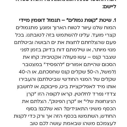
ליישם:
1. שיטת "קופת גמולים" – תגמול דופמין מיידי
המוח שלנו עיוור לטווח הארוך ומונע מתגמולים
קצרי מועד. עלינו להשתמש בזה לטובתנו. בכל
פעם שהצלחתם לחצות את ים הבושה וביטלתם
מנוי מיותר, או שילמתם דוח בדיוק בזמן לפני
שצבר קנס – עשו פעולה אקטיבית: קחו את
הסכום שהייתם אמורים "להפסיד" במצטבר
(למשל, ה-50 שקלים קנס שחסכתם, או ה-40
שקלים של המנוי החודשי שביטלתם) והעבירו
אותו מיד לאפליקציית ביט, פייבוקס, או לחשבון
צדדי נפרד לחלוטין. קראו לקופה הזו "קרן
הניצחונות שלי" או "קרן הפינוק". הצלתם את
הכסף משיני התאגידים? הוא שלכם! בסוף
החודש, השתמשו בכסף הזה אך ורק כדי לקנות
לעצמכם משהו שבאמת עושה לכם טוב