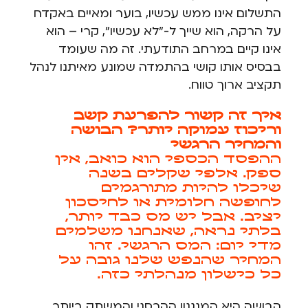
התשלום אינו ממש עכשיו, בוער ומאיים באקדח
על הרקה, הוא שייך ל-"לא עכשיו", קרי – הוא
אינו קיים במרחב התודעתי. זה מה שעומד
בבסיס אותו קושי בהתמדה שמונע מאיתנו לנהל
תקציב ארוך טווח.
איך זה קשור להפרעת קשב
וריכוז עמוקה יותר? הבושה
והמחיר הרגשי
ההפסד הכספי הוא כואב, אין
ספק. אלפי שקלים בשנה
שיכלו להיות מתורגמים
לחופשה חלומית או לחיסכון
יציב. אבל יש מס כבד יותר,
בלתי נראה, שאנחנו משלמים
מדי יום: המס הרגשי. זהו
המחיר שהנפש שלנו גובה על
כל כישלון מנהלתי כזה.
הבושה היא המנגנון ההרסני והמשתק ביותר