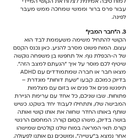
למוח סיבה אמיתית לצלוח את הקושי המיידי
עבור פרס ברור וממשי שמחכה ממש מעבר
לפינה.
3. ה"חבר המבין"
הקושי להתחיל משימה משעממת לבד הוא
עצום. המוח פשוט מסרב להניע. כאן נכנס הקסם
של ה-הכפלת גוף. אל תחפשו בן משפחה נוקשה
שיטיף לכם מוסר על איך "הגעתם למצב הזה".
מצאו חבר או חברה שמתמודדים עם ADHD
בדיוק כמוכם. קבעו "שעת דוחות" מוגדרת –
תיפגשו פנים אל פנים או בזום עם מצלמות
פתוחות. שבו שניכם, כל אחד עם ערימת הניירת
המבישה שלו, ותתחילו לעבוד יחד בשקט. כשיש
שותף באותו החדר שחווה את אותו קושי ואותה
בושה בדיוק, משהו קסום קורה: המחסום הרגשי
קורס. תאי המראה במוח שלנו קולטים שמישהו
אחר נמצא ב"עשייה", ומושכים גם אותנו לפעולה.