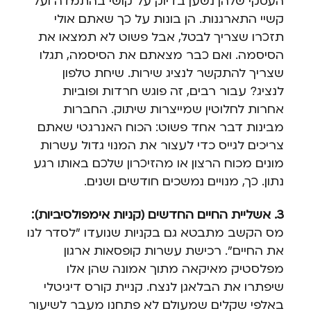
העסקי שלהן נשען בדיוק על קושי בהתמדה ועל
קשיי התארגנות. הן בונות על כך שאתם אולי
תזכרו שצריך לבטל, אבל פשוט לא תמצאו את
הסיסמה. ואם כבר מצאתם את הסיסמה, תגלו
שצריך להתקשר לנציג שירות. שיחת טלפון
לנציג? עבור רבים, זה פוגש חרדות ופוביות
אחרות לחלוטין שמייצרות שיתוק. החברות
מבינות דבר אחד פשוט: הכוח האנרגטי שאתם
צריכים לגייס כדי לעצור את המנוי גדול עשרות
מונים מכוח הרצון או מהזיכרון שלכם באותו רגע
נתון. כך, מנויים נמשכים חודשים ושנים.
3. אשליית החיים החדשים (קניות אימפולסיביות):
מס הקשב מתבטא גם בקניות שנועדו "לסדר לנו
את החיים". רכישת עשרות קופסאות ארגון
מפלסטיק מאיקאה מתוך אמונה שהן אלו
שיפתרו את הבלאגן לנצח. קניית קורס דיגיטלי
באלפי שקלים שמעולם לא פתחנו מעבר לשיעור