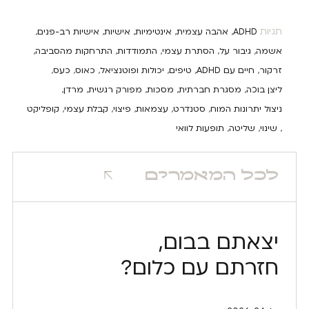
תגיות
ADHD
אהבה עצמית
אינטימיות
אישיות
אישיות רב-פנים
,
,
,
,
,
אשמה
גיבור על
הסתרת עצמי
התמודדות
התרחקות מהסביבה
,
,
,
,
,
זרקור
חיים עם ADHD
טיפים
יכולות ופוטנציאל
כאוס
כעס
,
,
,
,
,
,
ליצן בוכה
מסגרת חברתית
מסכות
מפורק רגשית
מרדן
,
,
,
,
,
ניצול יתרונות המוח
סטנדרט
עצמאות
פיצוי
קבלת עצמי
קופליקט
,
,
,
,
,
שינוי
שליטה
תופעות לוואי
,
,
,
לכל המאמרים
יצאתם בבום,
חזרתם עם כלום?