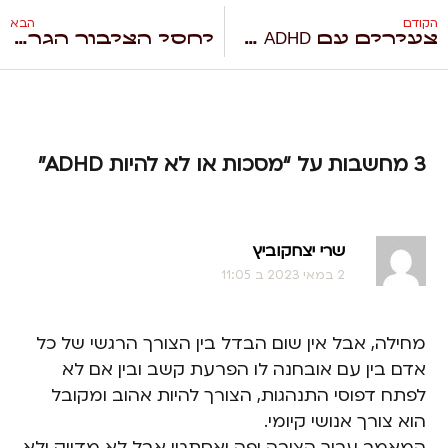
הקודם
הבא
צעירים עם ADHD בפורים – שמחה או צרות?!
יחסי הציבור הגרועים של חיפזון
3 מחשבות על “מסכות או לא להיות ADHD”
שרי יצחקוביץ
2 במאי 2023 ב 11:05
מחילה, אבל אין שום הבדל בין הצורך הרגשי של כל
אדם בין עם אובחנה לו הפרעת קשב ובין אם לא
לפתח דפוסי התנהגות, הצורך להיות אהוב ומקובל
הוא צורך אנושי קיומי.
המאמר ערוך הצורה יפה ואסתטי אבל לא מדייק ולא