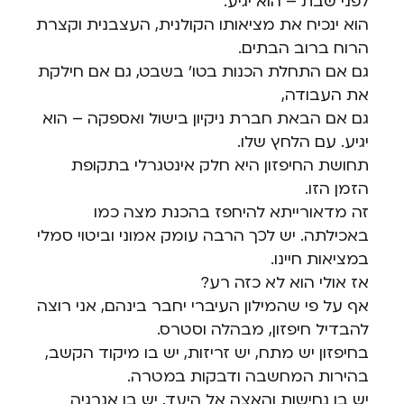
לפני שבת – הוא יגיע.
הוא ינכיח את מציאותו הקולנית, העצבנית וקצרת
הרוח ברוב הבתים.
גם אם התחלת הכנות בטו' בשבט, גם אם חילקת
את העבודה,
גם אם הבאת חברת ניקיון בישול ואספקה – הוא
יגיע. עם הלחץ שלו.
תחושת החיפזון היא חלק אינטגרלי בתקופת
הזמן הזו.
זה מדאורייתא להיחפז בהכנת מצה כמו
באכילתה. יש לכך הרבה עומק אמוני וביטוי סמלי
במציאות חיינו.
אז אולי הוא לא כזה רע?
אף על פי שהמילון העיברי יחבר בינהם, אני רוצה
להבדיל חיפזון, מבהלה וסטרס.
בחיפזון יש מתח, יש זריזות, יש בו מיקוד הקשב,
בהירות המחשבה ודבקות במטרה.
יש בו נחישות והאצה אל היעד. יש בו אנרגיה