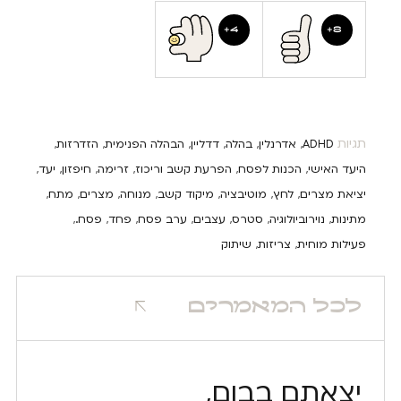
4
8
תגיות
ADHD
אדרנלין
בהלה
דדליין
הבהלה הפנימית
הזדרזות
,
,
,
,
,
,
היעד האישי
הכנות לפסח
הפרעת קשב וריכוז
זרימה
חיפזון
יעד
,
,
,
,
,
,
יציאת מצרים
לחץ
מוטיבציה
מיקוד קשב
מנוחה
מצרים
מתח
,
,
,
,
,
,
,
מתינות
נוירוביולוגיה
סטרס
עצבים
ערב פסח
פחד
פסח.
,
,
,
,
,
,
,
פעילות מוחית
צריזות
שיתוק
,
,
לכל המאמרים
יצאתם בבום,