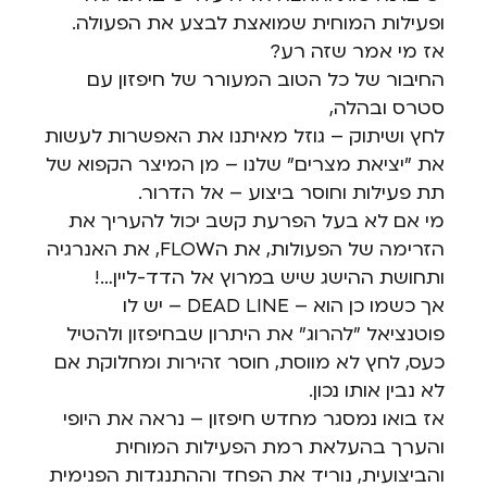
ופעילות המוחית שמואצת לבצע את הפעולה.
אז מי אמר שזה רע?
החיבור של כל הטוב המעורר של חיפזון עם
סטרס ובהלה,
לחץ ושיתוק – גוזל מאיתנו את האפשרות לעשות
את "יציאת מצרים" שלנו – מן המיצר הקפוא של
תת פעילות וחוסר ביצוע – אל הדרור.
מי אם לא בעל הפרעת קשב יכול להעריך את
הזרימה של הפעולות, את הFLOW, את האנרגיה
ותחושת ההישג שיש במרוץ אל הדד-ליין…!
אך כשמו כן הוא – DEAD LINE – יש לו
פוטנציאל "להרוג" את היתרון שבחיפזון ולהטיל
כעס, לחץ לא מווסת, חוסר זהירות ומחלוקת אם
לא נבין אותו נכון.
אז בואו נמסגר מחדש חיפזון – נראה את היופי
והערך בהעלאת רמת הפעילות המוחית
והביצועית, נוריד את הפחד וההתנגדות הפנימית