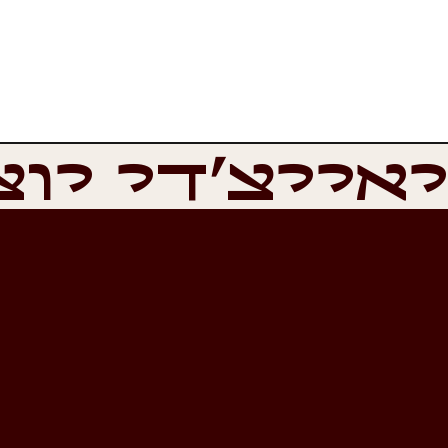
אייצ'די יוצ