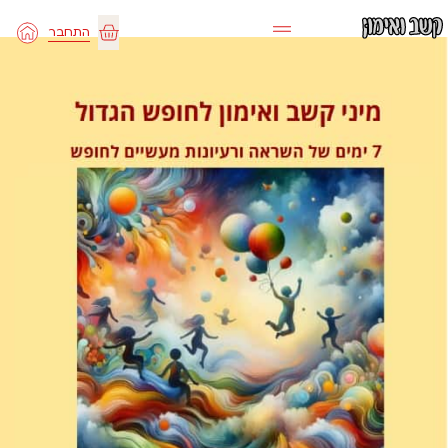
ילוג
התחבר
תוכן
עגלת
קניות