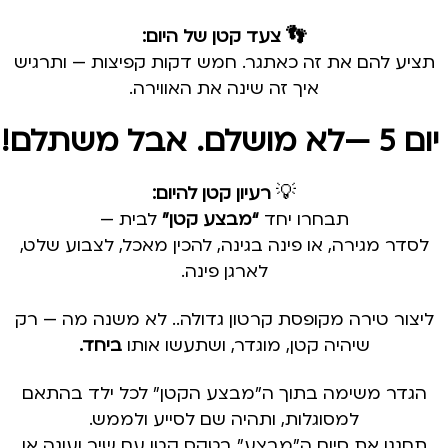
👣 צעד קטן של היום:
תציע להם את זה כאתגר. חמש דקות קפיצות — ותרגיש
איך זה שינה את האווירה.
יום 5 —לא מושלם. אבל משתלם!
💡
רעיון קטן להיום:
תבחרו יחד
“מבצע קטן”
לבית —
לסדר מגירה, או פינה בגינה, להכין מאכל, לצבוע שלט,
לארגן פינה.
ליצור טירה מקופסת קרטון גדולה.. לא משנה מה — רק
שיהיה קטן, מוגדר, ושתעשו אותו
ביחד.
הגדר משימה בתוך ה"מבצע הקטן" לכל ילד בהתאם
למסוגלות, ותהיה שם לסייע ולממש.
תחגגו את סיום ה"מבצע" בטקס קטן עם שיר ועוגה או