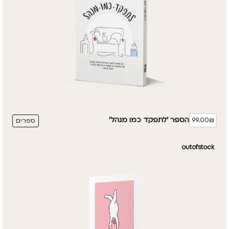
הספר 'לתפקד כמו מנהל'
99.00₪
ספרים
outofstock