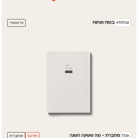
בטוח ופתוח
49.90₪
וירטואלי
מחברת - מה ששינה השנה
55₪
חדש!
מחברת