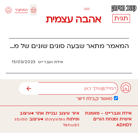
ילוג
התחבר
תוכן
עגלת
אהבה עצמית
תגית
קניות
המאמר מתאר שבעה סוגים שונים של מסכות שאנשים עם ADHD יכולים לנעול על עצמם בניסיון להתאים לסטנדרטים החברתיים. המסכות כולן מסייעות להם להתקיים בחברה ולהתמודד עם הקשיים היומיומיים של ADHD, אך גם מונעות מהם להתפתח ולהביע את עצמם באופן אותנטי. כתוצאה מכך, הם מרגישים כאילו הם נפגעים ולא נראים ומתקשים להתקרב לעצמם ולאחרים. | טיפים כיצד להתגבר על המסכות ולאהוב את עצמם באופן אותנטי יותר.
אילת ווגברייט
15/03/2023
אימייל
שליחה
מאשר קבלת דיוור
אילת ווגברייט - מאמנת
איור עיצוב ובניית אתר ◂עיצוב
אישית ומנחת הורים
ופיתוח
storysites
◂עיצוב
studio
לADHD
Yehudit