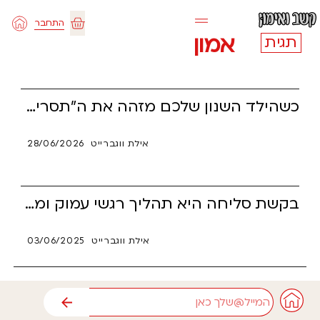
ילוג
התחבר
תוכן
עגלת
אמון
תגית
קניות
כשהילד השנון שלכם מזהה את ה"תסריט" מהנחיית ההורים ושואל מי אמר לכם להגיד את זה, הוא לא מנסה להציק – הוא בודק אם אתם אמיתיים. עבור ילדים עם הפרעת קשב (ADHD), כנות מוחלטת היא המעקף הנוירולוגי הישיר אל הלב, וההודאה ש"הלכנו ללמוד בשבילך" בונה אצלם ביטחון עצמי קיומי. קראו כיצד להפוך את הרגע המביך ביותר ביום למנוף עוצמתי של סמכות, ענווה הורית ואמון עמוק ששום כלי מלאכותי או רובוטי לא יצליח להחליף.
אילת ווגברייט
28/06/2026
בקשת סליחה היא תהליך רגשי עמוק ומאתגר, ובמיוחד עבור אנשים עם ADHD. המאמר סוקר את חמשת הקשיים המרכזיים שמעכבים את היכולת לבקש סליחה בכנות, ונותן כלים פרקטיים לעזור להם למצוא את הדרך הנכונה. כי סליחה אמיתית היא לא רק מחווה – היא התחלה של חיבור מחדש.
אילת ווגברייט
03/06/2025
אימייל
שליחה