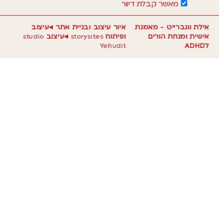
מאשר קבלת דיוור
אילת ווגברייט - מאמנת
איור עיצוב ובניית אתר ◂עיצוב
אישית ומנחת הורים
ופיתוח
storysites
◂עיצוב
studio
לADHD
Yehudit