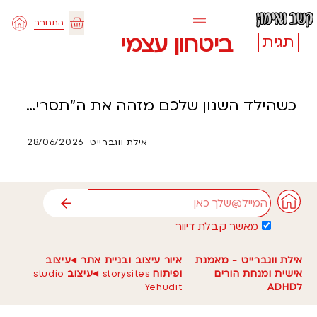
ילוג
התחבר
תוכן
עגלת
ביטחון עצמי
תגית
קניות
כשהילד השנון שלכם מזהה את ה"תסריט" מהנחיית ההורים ושואל מי אמר לכם להגיד את זה, הוא לא מנסה להציק – הוא בודק אם אתם אמיתיים. עבור ילדים עם הפרעת קשב (ADHD), כנות מוחלטת היא המעקף הנוירולוגי הישיר אל הלב, וההודאה ש"הלכנו ללמוד בשבילך" בונה אצלם ביטחון עצמי קיומי. קראו כיצד להפוך את הרגע המביך ביותר ביום למנוף עוצמתי של סמכות, ענווה הורית ואמון עמוק ששום כלי מלאכותי או רובוטי לא יצליח להחליף.
אילת ווגברייט
28/06/2026
אימייל
שליחה
מאשר קבלת דיוור
אילת ווגברייט - מאמנת
איור עיצוב ובניית אתר ◂עיצוב
אישית ומנחת הורים
ופיתוח
storysites
◂עיצוב
studio
לADHD
Yehudit