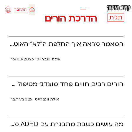
ילוג
התחבר
תוכן
עגלת
הדרכת הורים
תגית
קניות
המאמר מראה איך החלפת ה"לא" האוטומטי והמתגונן של הורים כלפי מתבגרים עם הפרעת קשב (ADHD) בגישה רכה של "בטח, למה לא?", שוברת את מעגל המאבקים השוחק, ממיסה את חומות ההגנה של הילד ופותחת פתח לשיתוף פעולה במקום מלחמה.
אילת ווגברייט
15/03/2026
הורים רבים חווים פחד מוצדק מטיפול תרופתי שמותיר את ילדם כבוי ועצוב, אך "ילד זומבי" הוא סימן לטיפול לא מדויק – לא לגורל. תרופות לקשב נועדו לאפשר גישה טובה יותר ליכולות, לא לכבות אותן. בעזרת כוונון נכון, ליווי רגשי והדרכת הורים, ניתן למצוא איזון שמחזיר את הילד לחיים מלאים, רגועים ומלאי ביטוי עצמי.
אילת ווגברייט
12/11/2025
מה עושים כשבת מתבגרת עם ADHD מבקשת לפתוח דף חדש, בלי “תיוג”? איך לאזן בין הרצון להשתלב לבין הצורך בהתאמות חשובות? שיח פתוח, פתרונות יצירתיים ורגישות הם המפתח.