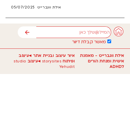
אילת ווגברייט
05/07/2025
אימייל
שליחה
מאשר קבלת דיוור
אילת ווגברייט - מאמנת
איור עיצוב ובניית אתר ◂עיצוב
אישית ומנחת הורים
ופיתוח
storysites
◂עיצוב
studio
לADHD
Yehudit