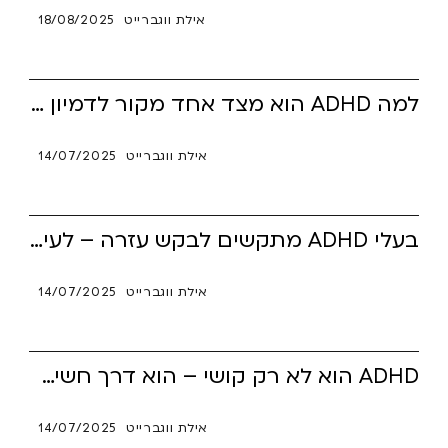
אילת ווגברייט
18/08/2025
למה ADHD הוא מצד אחד מקור לדמיון ותעוזה ומצד שני עלול לסכל יצירתיות? המאמר בוחן איך מוסחות, היפר-פוקוס ושבירת תבניות הופכים ליתרון – או למלכודת. כולל כלים ותובנות איך לרתום את זה נכון ולשמור על הספינה.
אילת ווגברייט
14/07/2025
בעלי ADHD מתקשים לבקש עזרה – לעיתים זה מרגיש כמו הודאה בכישלון. במאמר תגלי איך אפשר לפרוץ את המחסום ולהפוך את הבקשה לכוח התמודדות. כולל תובנות, דוגמאות אישיות וטיפים לתרגול יומיומי.
אילת ווגברייט
14/07/2025
ADHD הוא לא רק קושי – הוא דרך חשיבה שפועלת אחרת. במקום להילחם במאפיינים, אפשר ללמוד לנהל אותם ביצירתיות. המאמר מציע גישה מעשית, תובנות מהאימון, וסיפור אישי שנותן תקווה.
אילת ווגברייט
14/07/2025