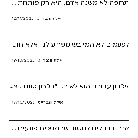
תרופה לא משנה אדם, היא רק פותחת את הדלת לשינוי אמיתי. האימון הוא זה שמלמד איך לעבור דרכה, להבין, להתאמן ולבנות חיים יציבים ומודעים יותר. הסיפור של דוד מזכיר כמה כוח יש בשילוב נכון בין עזרה חיצונית לרצון פנימי לצמוח.
אילת ווגברייט
12/11/2025
לפעמים לא המייבש מפריע לנו, אלא חוסר הגמישות שלנו. באמצעות סיפור קטן על כביסה, נחשף עולם שלם של גמישות קוגניטיבית – אחת המיומנויות הקריטיות ביותר בהתמודדות עם ADHD. איך נלמד לשבור תבניות, לקבל שינויים ולהיות רכים יותר עם עצמנו ועם הסביבה?
אילת ווגברייט
19/10/2025
זיכרון עבודה הוא לא רק “זיכרון טווח קצר” — אלא הלב הפועם של החשיבה, התכנון והביצוע. אנשים עם ADHD חווים לעיתים "קצר" במנוע הזה, וכתוצאה – שכחה, בלבול ועומס. עם תרגול נכון, רישום, שגרות וכלים פשוטים – אפשר להפוך את הזיכרון הזה לעוזר נאמן ומדויק.
אילת ווגברייט
17/10/2025
אנחנו רגילים לחשוב שהמסכים פוגעים בעיקר בילדים, אבל האמת היא שגם המבוגרים הפכו ל"פצועי קשב". המרדף אחרי גירויים, הפיצול הבלתי פוסק והבריחה למסכים יוצרים עומס, חרדה וריקנות. המאמר מציע דרכים פשוטות לעצור את השחיקה, לחזור לנוכחות ולשקם את שריר הקשב.