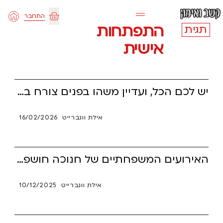
ילוג
התחבר
תוכן
עגלת
התפתחות
תגית
אישית
קניות
יש לכם הכל, ועדיין משהו בפנים צורח בשקט? כך נראה משבר זהות שקט אצל אנשים עם ADHD, כשהחיים נראים נכונים אבל מרגישים זרים. זה לא סיפור על להתפטר, אלא על לבנות זהות דרך אוטונומיה, כשירות ושייכות – בתוך הערפל.
אילת ווגברייט
16/02/2026
האירועים המשפחתיים של חנוכה חושפים עד כמה ADHD הוא אתגר שקוף, ובעיקר עד כמה הוא לא מובן בסביבה הקרובה. המאמר מציע דרך ברורה להפוך ביקורת, תסכול ומתח לרגעים של אמפתיה, שיתוף פעולה וקירבה משפחתית אמיתית. מתוך הבנה עמוקה של הקשיים הביולוגיים ושל צרכי הילד, נפתח פתח לקשר בין דורי מחזק ואוהב, כזה שמאיר הרבה מעבר לחג.
אילת ווגברייט
10/12/2025