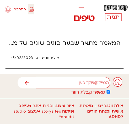
ילוג
התחבר
תוכן
עגלת
טיפים
תגית
קניות
המאמר מתאר שבעה סוגים שונים של מסכות שאנשים עם ADHD יכולים לנעול על עצמם בניסיון להתאים לסטנדרטים החברתיים. המסכות כולן מסייעות להם להתקיים בחברה ולהתמודד עם הקשיים היומיומיים של ADHD, אך גם מונעות מהם להתפתח ולהביע את עצמם באופן אותנטי. כתוצאה מכך, הם מרגישים כאילו הם נפגעים ולא נראים ומתקשים להתקרב לעצמם ולאחרים. | טיפים כיצד להתגבר על המסכות ולאהוב את עצמם באופן אותנטי יותר.
אילת ווגברייט
15/03/2023
אימייל
שליחה
מאשר קבלת דיוור
אילת ווגברייט - מאמנת
איור עיצוב ובניית אתר ◂עיצוב
אישית ומנחת הורים
ופיתוח
storysites
◂עיצוב
studio
לADHD
Yehudit