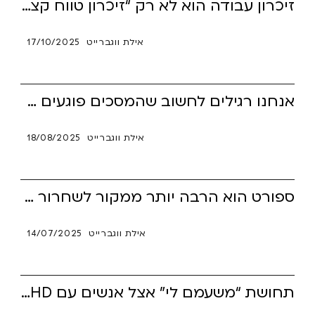
זיכרון עבודה הוא לא רק “זיכרון טווח קצר” — אלא הלב הפועם של החשיבה, התכנון והביצוע. אנשים עם ADHD חווים לעיתים "קצר" במנוע הזה, וכתוצאה – שכחה, בלבול ועומס. עם תרגול נכון, רישום, שגרות וכלים פשוטים – אפשר להפוך את הזיכרון הזה לעוזר נאמן ומדויק.
אילת ווגברייט
17/10/2025
אנחנו רגילים לחשוב שהמסכים פוגעים בעיקר בילדים, אבל האמת היא שגם המבוגרים הפכו ל"פצועי קשב". המרדף אחרי גירויים, הפיצול הבלתי פוסק והבריחה למסכים יוצרים עומס, חרדה וריקנות. המאמר מציע דרכים פשוטות לעצור את השחיקה, לחזור לנוכחות ולשקם את שריר הקשב.
אילת ווגברייט
18/08/2025
ספורט הוא הרבה יותר ממקור לשחרור אנרגיה – הוא יכול לשפר תפקודים ניהוליים אצל אנשים עם ADHD. במאמר הזה תגלו איזה סוג עצימות מתאים לכל קושי נפוץ. והכי חשוב? איך לא לוותר ולהתמיד במה שעושה לכם טוב באמת.
אילת ווגברייט
14/07/2025
תחושת “משעמם לי” אצל אנשים עם ADHD היא הרבה יותר מסתם חוסר עניין. זהו שם קוד לתגמול דופמינרגי, תפיסת זמן מעוותת וצורך בגירוי חושי מתמיד. במאמר תגלו מה קורה מאחורי הקלעים של מנגנון השעמום, ומה אפשר לעשות כדי לפרוץ את המלכודת.