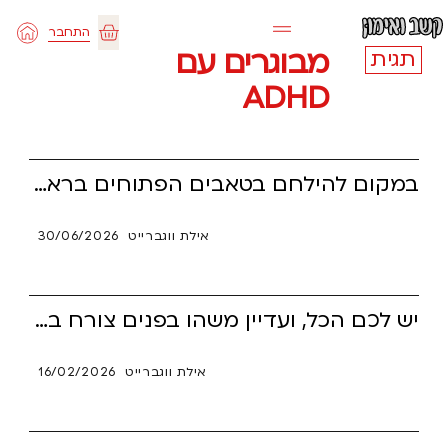
ילוג
התחבר
תוכן
עגלת
מבוגרים עם
תגית
ADHD
קניות
במקום להילחם בטאבים הפתוחים בראש, גלו למה הפיזור הקשבי הוא היתרון המנצח שלכם בעולם החדש. מהפכת ה-AI לוקחת על עצמה את המטלות המונוטוניות ומפנה מקום לחשיבה גנרליסטית, רחבה ופורצת דרך. הגיע הזמן להפסיק לשלם את מס התפקוד הניהולי, לקחת את המושכות ולהתחיל להנהיג את האנרגיה שלכם.
אילת ווגברייט
30/06/2026
יש לכם הכל, ועדיין משהו בפנים צורח בשקט? כך נראה משבר זהות שקט אצל אנשים עם ADHD, כשהחיים נראים נכונים אבל מרגישים זרים. זה לא סיפור על להתפטר, אלא על לבנות זהות דרך אוטונומיה, כשירות ושייכות – בתוך הערפל.
אילת ווגברייט
16/02/2026