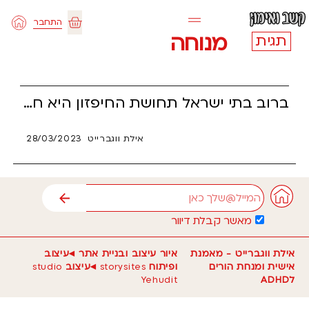
ילוג
התחבר
תוכן
עגלת
מנוחה
תגית
קניות
ברוב בתי ישראל תחושת החיפזון היא חלק אינטגרלי בתקופת ערב פסח, בואו רגע נסתכל על חיפזון מהצד הנוירוביולוגי של הסיפור.
אילת ווגברייט
28/03/2023
אימייל
שליחה
מאשר קבלת דיוור
אילת ווגברייט - מאמנת
איור עיצוב ובניית אתר ◂עיצוב
אישית ומנחת הורים
ופיתוח
storysites
◂עיצוב
studio
לADHD
Yehudit