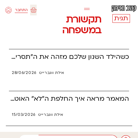
ילוג
התחבר
תוכן
עגלת
תקשורת
תגית
במשפחה
קניות
כשהילד השנון שלכם מזהה את ה"תסריט" מהנחיית ההורים ושואל מי אמר לכם להגיד את זה, הוא לא מנסה להציק – הוא בודק אם אתם אמיתיים. עבור ילדים עם הפרעת קשב (ADHD), כנות מוחלטת היא המעקף הנוירולוגי הישיר אל הלב, וההודאה ש"הלכנו ללמוד בשבילך" בונה אצלם ביטחון עצמי קיומי. קראו כיצד להפוך את הרגע המביך ביותר ביום למנוף עוצמתי של סמכות, ענווה הורית ואמון עמוק ששום כלי מלאכותי או רובוטי לא יצליח להחליף.
אילת ווגברייט
28/06/2026
המאמר מראה איך החלפת ה"לא" האוטומטי והמתגונן של הורים כלפי מתבגרים עם הפרעת קשב (ADHD) בגישה רכה של "בטח, למה לא?", שוברת את מעגל המאבקים השוחק, ממיסה את חומות ההגנה של הילד ופותחת פתח לשיתוף פעולה במקום מלחמה.
אילת ווגברייט
15/03/2026