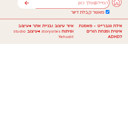
אימייל
שליחה
מאשר קבלת דיוור
אילת ווגברייט - מאמנת
איור עיצוב ובניית אתר ◂עיצוב
אישית ומנחת הורים
ופיתוח
storysites
◂עיצוב
studio
לADHD
Yehudit