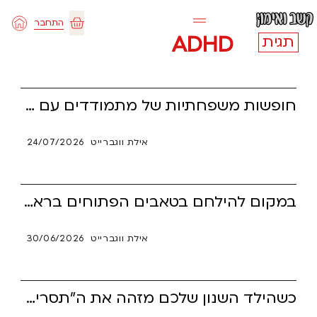
ילוג
התחבר
תוכן
עגלת
ADHD
תגית
קניות
חופשות משפחתיות של מתמודדים עם ADHD מתחילות לעיתים באופוריה ובהיפר-פוקוס של תכנון, אך מסתיימות בנחיתה כואבת, בתחושת פירוד ובחיכוכים. הקריסה הרגשית נובעת מסיבות נוירולוגיות: צניחה פתאומית ברמות הדופמין, אשליית "הדף החדש", ועיוורון לרצף שגורם למוח להתמקד רק במתח של סוף הטיול. בעזרת הבנה חומלת וכלים מעשיים – כמו ימי אוורור נפרדים, טקסי חזרה מבוקרים ומינוי "קצין חמלה" – ניתן להפוך את המעבר ממוקש משפחתי למנוף של חיבור והנהגה.
אילת ווגברייט
24/07/2026
במקום להילחם בטאבים הפתוחים בראש, גלו למה הפיזור הקשבי הוא היתרון המנצח שלכם בעולם החדש. מהפכת ה-AI לוקחת על עצמה את המטלות המונוטוניות ומפנה מקום לחשיבה גנרליסטית, רחבה ופורצת דרך. הגיע הזמן להפסיק לשלם את מס התפקוד הניהולי, לקחת את המושכות ולהתחיל להנהיג את האנרגיה שלכם.
אילת ווגברייט
30/06/2026
כשהילד השנון שלכם מזהה את ה"תסריט" מהנחיית ההורים ושואל מי אמר לכם להגיד את זה, הוא לא מנסה להציק – הוא בודק אם אתם אמיתיים. עבור ילדים עם הפרעת קשב (ADHD), כנות מוחלטת היא המעקף הנוירולוגי הישיר אל הלב, וההודאה ש"הלכנו ללמוד בשבילך" בונה אצלם ביטחון עצמי קיומי. קראו כיצד להפוך את הרגע המביך ביותר ביום למנוף עוצמתי של סמכות, ענווה הורית ואמון עמוק ששום כלי מלאכותי או רובוטי לא יצליח להחליף.