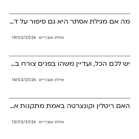
מה אם מגילת אסתר היא גם סיפור על דופמין, אימפולסיביות והתמכרות לריגוש? דרך דמותו של אחשוורוש נחשף מנגנון מוכר של חיפוש דופמין, אובדן שליטה ותגובות קיצוניות – תהליך שמוכר גם בעידן הסמארטפון ובמציאות של ADHD. זהו מאמר חד ומטלטל שמחבר בין מגילת אסתר, מוח מודרני והתמכרות למסכים, ומזמין כל אחד לשאול: מי שולט בי – הערכים שלי או הדופמין?
אילת ווגברייט
19/02/2026
יש לכם הכל, ועדיין משהו בפנים צורח בשקט? כך נראה משבר זהות שקט אצל אנשים עם ADHD, כשהחיים נראים נכונים אבל מרגישים זרים. זה לא סיפור על להתפטר, אלא על לבנות זהות דרך אוטונומיה, כשירות ושייכות – בתוך הערפל.
אילת ווגברייט
16/02/2026
האם ריטלין וקונצרטה באמת מתקנות את רשתות הקשב במוח, או שהן פועלות במקום אחר לגמרי? מחקר עדכני מראה שהשפעת התרופות קשורה למערכת העוררות והמוטיבציה, ולא לתיקון “קשב שבור”. המשמעות להורים ולמטופלים ברורה: הקשב אינו מקולקל, אלא זקוק לתנאים נוירולוגיים נכונים כדי לפעול.
אילת ווגברייט
13/02/2026