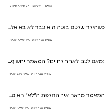
אילת ווגברייט
28/06/2026
כשהילד שלכם בוכה הוא כבר לא בא אליכם; הוא פותח מסך ומנהל שיחות נפש עמוקות וחשאיות עם צ'אטבוט בינה מלאכותית. המוח הקשבי (ADHD) מצא במכונה מענה נוירולוגי מושלם – זמינות מוחלטת ואפס שיפוטיות, אך המחיר הוא קפיאה קוגניטיבית ובדידות חברתית קשה במציאות. המאמר חושף את המנגנון הסמוי שמבודד את המתבגרים בחדרם ומעניק להורים את הכלים להפוך לעוגן בטוח שמחזיר את התקשורת האנושית הביתה.
אילת ווגברייט
05/06/2026
נמאס לכם לאחר לחיים? המאמר יחשוף את האמת על עיוורון זמן ויהפוך בושה להבנה מעצימה. דרך סיפורו של שרוליק תקבלו כלים להנהגת האנרגיה שלכם ובניית זהות שאוחזת בהגה המציאות. זהו המדריך למעבר מאופטימיות זמן הרסנית למנהיגות עצמית בטוחה ושליטה מלאה בחיים.
אילת ווגברייט
15/04/2026
המאמר מראה איך החלפת ה"לא" האוטומטי והמתגונן של הורים כלפי מתבגרים עם הפרעת קשב (ADHD) בגישה רכה של "בטח, למה לא?", שוברת את מעגל המאבקים השוחק, ממיסה את חומות ההגנה של הילד ופותחת פתח לשיתוף פעולה במקום מלחמה.
אילת ווגברייט
15/03/2026